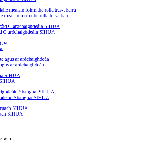
e meaisín foirmithe rolla tras-t barra
nróid C ardchaighdeáin SIHUA
ai
 agus ar ardchaighdeán
ha SIHUA
aighdeáin Shanghai SIHUA
cruach SIHUA