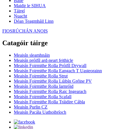
Baile
Maidir le SIHUA
Táirgí
Nuacht
Déan Teagmháil Linn
FIOSRÚCHÁN ANOIS
Catagóir táirge
Meaisín sleamhnáin
Meaisín próifíl ard-neart feithicle
Meaisín Foirmithe Rolla Próifíl Drywall
Meaisín Foirmithe Rolla Eangach T Uasteorainn
Meaisín Foirmithe Rolla Strut
Meaisín Foirmithe Rolla Lúibín Gréine PV
Meaisín Foirmithe Rolla Iarnróid
Meaisín Foirmithe Rolla Raic Ingearach
Meaisín Foirmithe Rolla Scafall
Meaisín Foirmithe Rolla Tráidire Cábla
Meaisín Purlin CZ
Meaisín Pacála Uathoibríoch