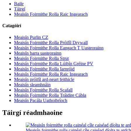
Baile
Táirgí
Meaisín Foirmithe Rolla Raic Ingearach
Catagóirí
Meaisín Purlin CZ
Meaisín Foirmithe Rolla Próifíl Drywall
Meaisín Foirmithe Rolla Eangach T Uasteorainn
Meaisín barra uasteorainn
Meaisín Foirmithe Rolla Strut
Meaisín Foirmithe Rolla Lúibín Gréine PV
Meaisín Foirmithe Rolla Iarnróid
Meaisín Foirmithe Rolla Raic Ingearach
Meaisín próifíl ard-neart feithicle
Meaisín sleamhnáin
Meaisín Foirmithe Rolla Scafall
Meaisín Foirmithe Rolla Tráidire Cábla
Meaisín Pacála Uathoibríoch
Táirgí réadmhaoine
Meaisín foirmithe rolla cainéal cíle caiséad díolta te a