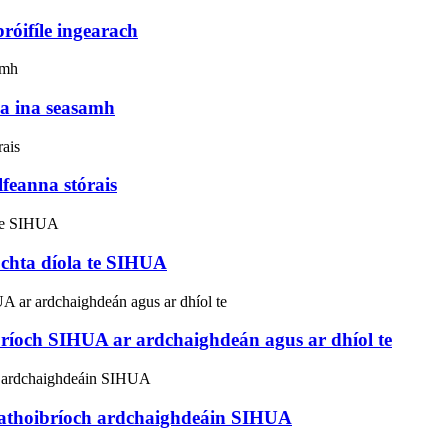
próifíle ingearach
nna ina seasamh
lfeanna stórais
íochta díola te SIHUA
bríoch SIHUA ar ardchaighdeán agus ar dhíol te
 uathoibríoch ardchaighdeáin SIHUA