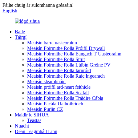
Fáilte chuig ár suíomhanna gréasáin!
English
Baile
Táirgí
Meaisín barra uasteorainn
Meaisín Foirmithe Rolla Próifíl Drywall
Meaisín Foirmithe Rolla Eangach T Uasteorainn
Meaisín Foirmithe Rolla Strut
Meaisín Foirmithe Rolla Lúibín Gréine PV
Meaisín Foirmithe Rolla Iarnróid
Meaisín Foirmithe Rolla Raic Ingearach
Meaisín sleamhnáin
Meaisín próifíl ard-neart feithicle
Meaisín Foirmithe Rolla Scafall
Meaisín Foirmithe Rolla Tráidire Cábla
Meaisín Pacála Uathoibríoch
Meaisín Purlin CZ
Maidir le SIHUA
Teastas
Nuacht
Déan Teagmháil Linn