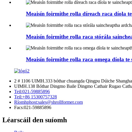
Meaisín foirmithe rolla díreach raca díola
Meaisín foirmithe rolla raca stórála sain
Meaisín foirmithe rolla raca omega díola t
2 # 1106 UIMH.333 bóthar chuangda Qingpu Dúiche Shanghai
UIMH.138 Bóthar Dingmo Baile Dingmo Cathair Rugao Cathai
Teil:
021-59885896
Teil:
+86 15300757328
Ríomhphost:
sales@shrollformer.com
Facs:
021-59885896
Léarscáil den suíomh