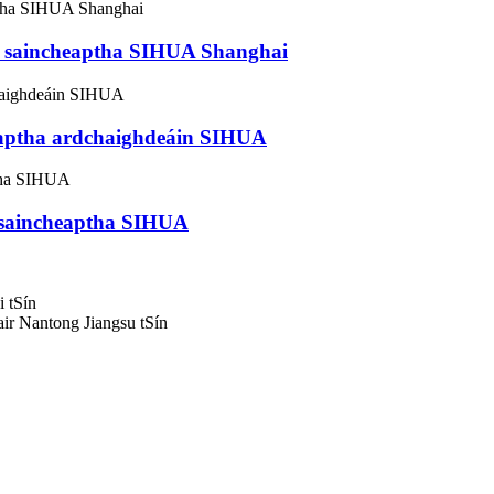
 te saincheaptha SIHUA Shanghai
cheaptha ardchaighdeáin SIHUA
e saincheaptha SIHUA
 tSín
r Nantong Jiangsu tSín