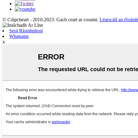
© Cóipcheart - 2010-2023: Gach ceart ar cosaint.
Léarscáil an tSuímh
Seol Ríomhphost
Whatsapp
x