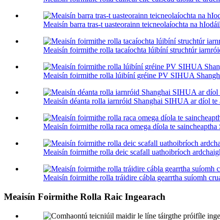
Meaisín barra tras-t uasteorainn teicneolaíochta na hIodáil
Meaisín foirmithe rolla tacaíochta lúibíní struchtúr iar
Meaisín foirmithe rolla lúibíní gréine PV SIHUA Shangh
Meaisín déanta rolla iarnróid Shanghai SIHUA ar díol te
Meaisín foirmithe rolla raca omega díola te saincheapt
Meaisín foirmithe rolla deic scafall uathoibríoch ardch
Meaisín foirmithe rolla tráidire cábla gearrtha suíomh 
Meaisín Foirmithe Rolla Raic Ingearach