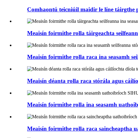
Comhaontú teicniúil maidir le líne táirgthe 
Meaisín foirmithe rolla táirgeachta seilfea
Meaisín foirmithe rolla raca ina seasamh sei
Meaisín déanta rolla raca stórála agus cáil
Meaisín foirmithe rolla ina seasamh uathoi
Meaisín foirmithe rolla raca saincheaptha