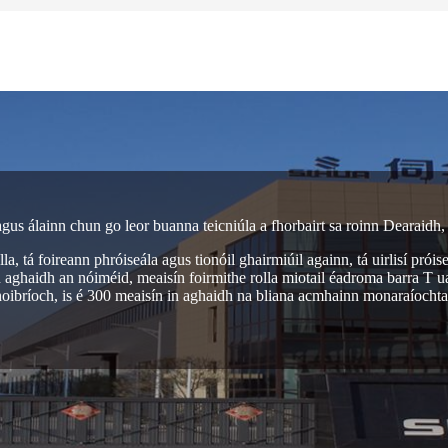
s álainn chun go leor buanna teicniúla a fhorbairt sa roinn Dearaidh, 
a, tá foireann phróiseála agus tionóil ghairmiúil againn, tá uirlisí prói
 aghaidh an nóiméid, meaisín foirmithe rolla miotail éadroma barra T ua
athoibríoch, is é 300 meaisín in aghaidh na bliana acmhainn monaraíocht