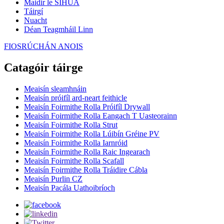
Maidir le SIHUA
Táirgí
Nuacht
Déan Teagmháil Linn
FIOSRÚCHÁN ANOIS
Catagóir táirge
Meaisín sleamhnáin
Meaisín próifíl ard-neart feithicle
Meaisín Foirmithe Rolla Próifíl Drywall
Meaisín Foirmithe Rolla Eangach T Uasteorainn
Meaisín Foirmithe Rolla Strut
Meaisín Foirmithe Rolla Lúibín Gréine PV
Meaisín Foirmithe Rolla Iarnróid
Meaisín Foirmithe Rolla Raic Ingearach
Meaisín Foirmithe Rolla Scafall
Meaisín Foirmithe Rolla Tráidire Cábla
Meaisín Purlin CZ
Meaisín Pacála Uathoibríoch