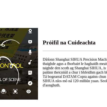
Próifíl na Cuideachta
Díríonn Shanghai SIHUA Precision Machiner
thaighde agus a fhorbairt le haghaidh meais
taighde den scoth ag Shanghai SIHUA, is fé
paitinn theicniúil a chur i bhfeidhm gach bl
Tá bogearraí DATAM Copra againn chun srea
SIHUA níos mó ná 120 milliún yuan. Seolt
d'aonghuth.