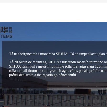
Tá trí fhoirgneamh i monarcha SIHUA. Tá an timpeallacht glan agu
Tá 20 bliain de thaithí ag SIHUA i ndearadh meaisín foirmithe roll
SIHUA gairmiúil i meaisín foirmithe rolla graí agus riain 120m in
rolla miotail throma raca ingearach agus córas pacála próifíle u
próifíl den scoth a tháirgeadh go héifeachtúil.