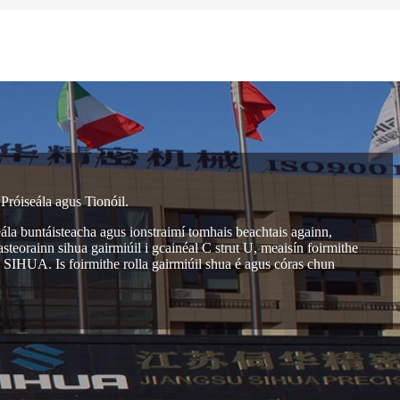
Próiseála agus Tionóil.
seála buntáisteacha agus ionstraimí tomhais beachtais againn,
steorainn sihua gairmiúil i gcainéal C strut U, meaisín foirmithe
a SIHUA. Is foirmithe rolla gairmiúil shua é agus córas chun