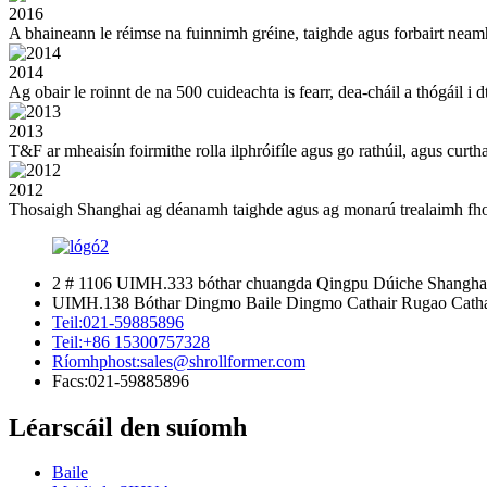
2016
A bhaineann le réimse na fuinnimh gréine, taighde agus forbairt neamhs
2014
Ag obair le roinnt de na 500 cuideachta is fearr, dea-cháil a thógáil i 
2013
T&F ar mheaisín foirmithe rolla ilphróifíle agus go rathúil, agus curtha
2012
Thosaigh Shanghai ag déanamh taighde agus ag monarú trealaimh fhoi
2 # 1106 UIMH.333 bóthar chuangda Qingpu Dúiche Shanghai
UIMH.138 Bóthar Dingmo Baile Dingmo Cathair Rugao Cathai
Teil:
021-59885896
Teil:
+86 15300757328
Ríomhphost:
sales@shrollformer.com
Facs:
021-59885896
Léarscáil den suíomh
Baile