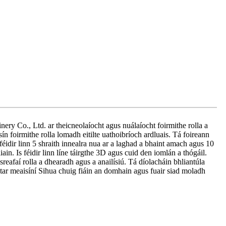
y Co., Ltd. ar theicneolaíocht agus nuálaíocht foirmithe rolla a
ín foirmithe rolla lomadh eitilte uathoibríoch ardluais. Tá foireann
idir linn 5 shraith innealra nua ar a laghad a bhaint amach agus 10
iain. Is féidir linn líne táirgthe 3D agus cuid den iomlán a thógáil.
faí rolla a dhearadh agus a anailísiú. Tá díolacháin bhliantúla
ar meaisíní Sihua chuig fiáin an domhain agus fuair siad moladh