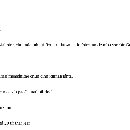
.
ialtóireacht i ndeimhniú fiontar ultra-nua, le foireann deartha sorcóir
isí meaisínithe chun cinn idirnáisiúnta.
e meaisín pacála uathoibríoch.
Suzhou.
20 tír thar lear.