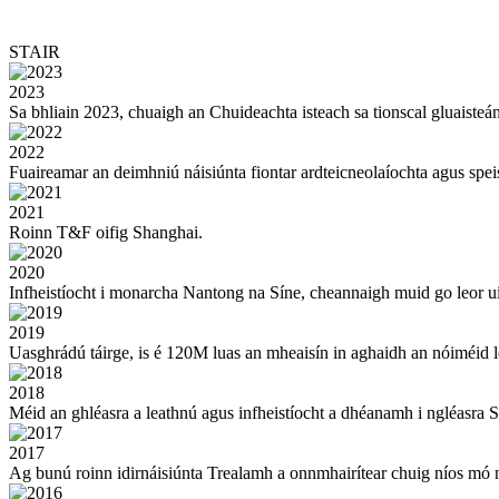
STAIR
2023
Sa bhliain 2023, chuaigh an Chuideachta isteach sa tionscal gluaisteán
2022
Fuaireamar an deimhniú náisiúnta fiontar ardteicneolaíochta agus speis
2021
Roinn T&F oifig Shanghai.
2020
Infheistíocht i monarcha Nantong na Síne, cheannaigh muid go leor uirl
2019
Uasghrádú táirge, is é 120M luas an mheaisín in aghaidh an nóiméid l
2018
Méid an ghléasra a leathnú agus infheistíocht a dhéanamh i ngléasra 
2017
Ag bunú roinn idirnáisiúnta Trealamh a onnmhairítear chuig níos mó ná 