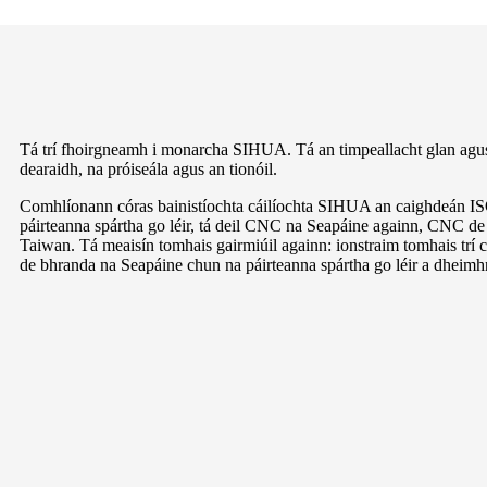
Tá trí fhoirgneamh i monarcha SIHUA. Tá an timpeallacht glan agus á
dearaidh, na próiseála agus an tionóil.
Comhlíonann córas bainistíochta cáilíochta SIHUA an caighdeán IS
páirteanna spártha go léir, tá deil CNC na Seapáine againn, CNC d
Taiwan. Tá meaisín tomhais gairmiúil againn: ionstraim tomhais tr
de bhranda na Seapáine chun na páirteanna spártha go léir a dheimhni