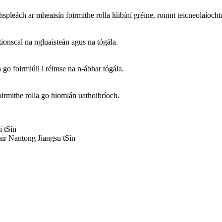
pleách ar mheaisín foirmithe rolla lúibíní gréine, roinnt teicneolaíocht
dtionscal na ngluaisteán agus na tógála.
 go foirmiúil i réimse na n-ábhar tógála.
rmithe rolla go hiomlán uathoibríoch.
 tSín
r Nantong Jiangsu tSín