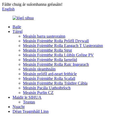
Fáilte chuig ár suíomhanna gréasáin!
English
Baile
Táirgí
Meaisín barra uasteorainn
Meaisín Foirmithe Rolla Próifíl Drywall
Meaisín Foirmithe Rolla Eangach T Uasteorainn
Meaisín Foirmithe Rolla Strut
Meaisín Foirmithe Rolla Lúibín Gréine PV
Meaisín Foirmithe Rolla Iarnróid
Meaisín Foirmithe Rolla Raic Ingearach
Meaisín sleamhnáin
Meaisín próifíl ard-neart feithicle
Meaisín Foirmithe Rolla Scafall
Meaisín Foirmithe Rolla Tráidire Cábla
Meaisín Pacála Uathoibríoch
Meaisín Purlin CZ
Maidir le SIHUA
Teastas
Nuacht
Déan Teagmháil Linn