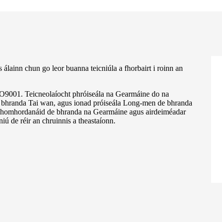
lainn chun go leor buanna teicniúla a fhorbairt i roinn an
O9001. Teicneolaíocht phróiseála na Gearmáine do na
e bhranda Tai wan, agus ionad próiseála Long-men de bhranda
í chomhordanáid de bhranda na Gearmáine agus airdeiméadar
ú de réir an chruinnis a theastaíonn.