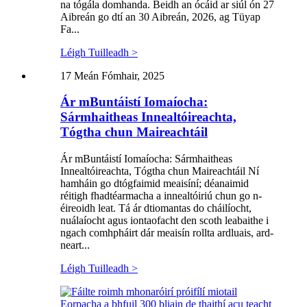
na tógála domhanda. Beidh an ócáid ​​ar siúl ón 27
Aibreán go dtí an 30 Aibreán, 2026, ag Tüyap
Fa...
Léigh Tuilleadh >
17 Meán Fómhair, 2025
Ár mBuntáistí Iomaíocha:
Sármhaitheas Innealtóireachta,
Tógtha chun Maireachtáil
Ár mBuntáistí Iomaíocha: Sármhaitheas
Innealtóireachta, Tógtha chun Maireachtáil Ní
hamháin go dtógfaimid meaisíní; déanaimid
réitigh fhadtéarmacha a innealtóiriú chun go n-
éireoidh leat. Tá ár dtiomantas do cháilíocht,
nuálaíocht agus iontaofacht den scoth leabaithe i
ngach comhpháirt dár meaisín rollta ardluais, ard-
neart...
Léigh Tuilleadh >