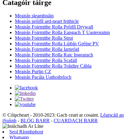
Catagóir táirge
Meaisín sleamhnáin
Meaisín próifíl ard-neart feithicle
Meaisín Foirmithe Rolla Próifíl Drywall
Meaisín Foirmithe Rolla Eangach T Uasteorainn
Meaisín Foirmithe Rolla Strut
Meaisín Foirmithe Rolla Lúibín Gréine PV
Meaisín Foirmithe Rolla Iarnróid
Meaisín Foirmithe Rolla Raic Ingearach
Meaisín Foirmithe Rolla Scafall
Meaisín Foirmithe Rolla Tráidire Cábla
Meaisín Purlin CZ
Meaisín Pacála Uathoibríoch
© Cóipcheart - 2010-2023: Gach ceart ar cosaint.
Léarscáil an
tSuímh
-
BLÓG BARR
-
CUARDACH BARR
Seol Ríomhphost
Whatsapp