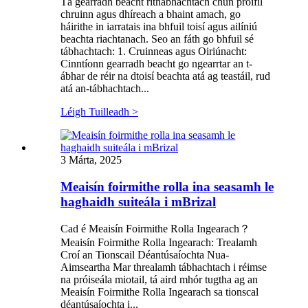
Tá gearradh beacht ríthábhachtach chun próifíl
chruinn agus dhíreach a bhaint amach, go
háirithe in iarratais ina bhfuil toisí agus ailíniú
beachta riachtanach. Seo an fáth go bhfuil sé
tábhachtach: 1. Cruinneas agus Oiriúnacht:
Cinntíonn gearradh beacht go ngearrtar an t-
ábhar de réir na dtoisí beachta atá ag teastáil, rud
atá an-tábhachtach...
Léigh Tuilleadh >
3 Márta, 2025
Meaisín foirmithe rolla ina seasamh le
haghaidh suiteála i mBrizal
Cad é Meaisín Foirmithe Rolla Ingearach？
Meaisín Foirmithe Rolla Ingearach: Trealamh
Croí an Tionscail Déantúsaíochta Nua-
Aimseartha Mar threalamh tábhachtach i réimse
na próiseála miotail, tá aird mhór tugtha ag an
Meaisín Foirmithe Rolla Ingearach sa tionscal
déantúsaíochta i...