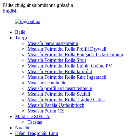
Fáilte chuig ár suíomhanna gréasáin!
English
Baile
Táirgí
Meaisín barra uasteorainn
Meaisín Foirmithe Rolla Próifíl Drywall
Meaisín Foirmithe Rolla Eangach T Uasteorainn
Meaisín Foirmithe Rolla Strut
Meaisín Foirmithe Rolla Lúibín Gréine PV
Meaisín Foirmithe Rolla Iarnróid
Meaisín Foirmithe Rolla Raic Ingearach
Meaisín sleamhnáin
Meaisín próifíl ard-neart feithicle
Meaisín Foirmithe Rolla Scafall
Meaisín Foirmithe Rolla Tráidire Cábla
Meaisín Pacála Uathoibríoch
Meaisín Purlin CZ
Maidir le SIHUA
Teastas
Nuacht
Déan Teagmháil Linn