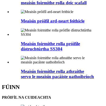
meaisín foirmithe rolla deic scafall
Meaisín próifíl ard-neart feithicle
Meaisín foirmithe rolla próifíle
dístruchtúrtha SS304
Meaisín foirmithe rolla athraithe
servo le meaisín pacáiste uathoibríoch
FÚINN
PRÓIFÍL NA CUIDEACHTA