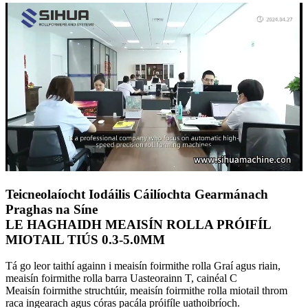
Teicneolaíocht Iodáilis Cáilíochta Gearmánach
Praghas na Síne
LE HAGHAIDH MEAISÍN ROLLA PRÓIFÍL
MIOTAIL TIÚS 0.3-5.0MM
Tá go leor taithí againn i meaisín foirmithe rolla Graí agus riain,
meaisín foirmithe rolla barra Uasteorainn T, cainéal C
Meaisín foirmithe struchtúir, meaisín foirmithe rolla miotail throm
raca ingearach agus córas pacála próifíle uathoibríoch.