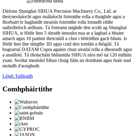
Díríonn Shanghai SIHUA Precision Machinery Co., Ltd. ar
theicneolaíocht agus nuálaíocht foirmithe rolla a thaighde agus a
fhorbairt le haghaidh meaisín foirmithe rolla lomadh eitilte
uathoibríoch ardluais. Tá foireann taighde den scoth ag Shanghai
SIHUA, is féidir linn 5 shraith innealra nua ar a laghad a bhaint
amach agus 10 paitinn theicniúil a chur i bhfeidhm gach bliain. Is
féidir linn líne táirgthe 3D agus cuid den iomlán a thógáil. Tá
bogearraí DATAM Copra againn chun sreafaí rolla a dhearadh agus
a anailísiú. Tá díolacháin bhliantúla SIHUA níos mó ná 120 milliún
yuan. Seoltar meaisíní Sihua chuig fiáin an domhain agus fuair siad
moladh d'aonghuth.
Léigh Tuilleadh
Comhpháirtithe