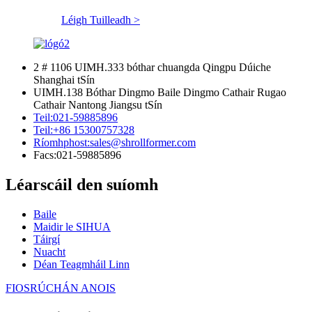
Léigh Tuilleadh >
2 # 1106 UIMH.333 bóthar chuangda Qingpu Dúiche
Shanghai tSín
UIMH.138 Bóthar Dingmo Baile Dingmo Cathair Rugao
Cathair Nantong Jiangsu tSín
Teil:
021-59885896
Teil:
+86 15300757328
Ríomhphost:
sales@shrollformer.com
Facs:
021-59885896
Léarscáil den suíomh
Baile
Maidir le SIHUA
Táirgí
Nuacht
Déan Teagmháil Linn
FIOSRÚCHÁN ANOIS