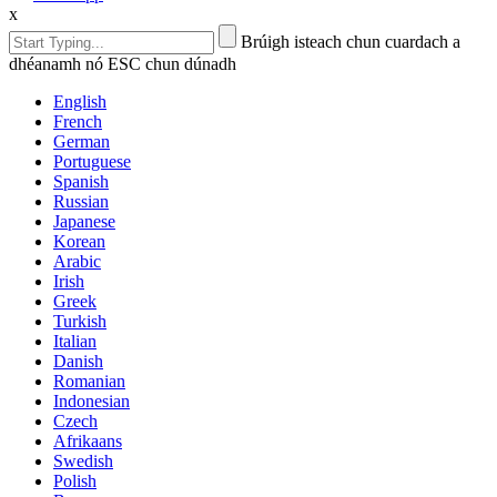
x
Brúigh isteach chun cuardach a
dhéanamh nó ESC chun dúnadh
English
French
German
Portuguese
Spanish
Russian
Japanese
Korean
Arabic
Irish
Greek
Turkish
Italian
Danish
Romanian
Indonesian
Czech
Afrikaans
Swedish
Polish