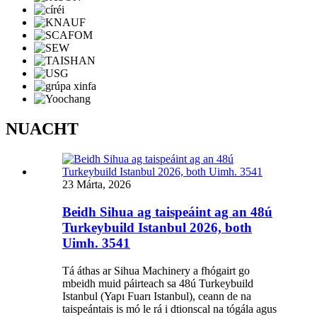
NUACHT
23 Márta, 2026
Beidh Sihua ag taispeáint ag an 48ú
Turkeybuild Istanbul 2026, both
Uimh. 3541
Tá áthas ar Sihua Machinery a fhógairt go
mbeidh muid páirteach sa 48ú Turkeybuild
Istanbul (Yapı Fuarı Istanbul), ceann de na
taispeántais is mó le rá i dtionscal na tógála agus