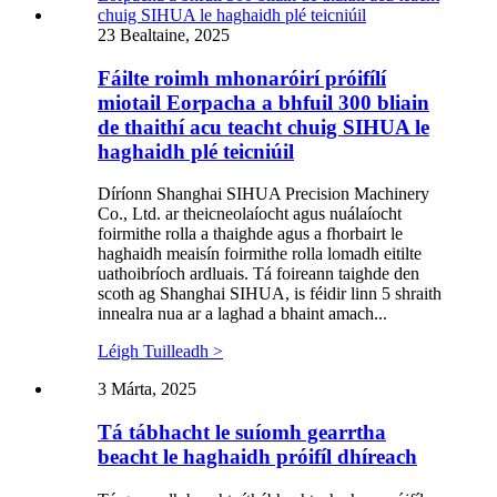
23 Bealtaine, 2025
Fáilte roimh mhonaróirí próifílí
miotail Eorpacha a bhfuil 300 bliain
de thaithí acu teacht chuig SIHUA le
haghaidh plé teicniúil
Díríonn Shanghai SIHUA Precision Machinery
Co., Ltd. ar theicneolaíocht agus nuálaíocht
foirmithe rolla a thaighde agus a fhorbairt le
haghaidh meaisín foirmithe rolla lomadh eitilte
uathoibríoch ardluais. Tá foireann taighde den
scoth ag Shanghai SIHUA, is féidir linn 5 shraith
innealra nua ar a laghad a bhaint amach...
Léigh Tuilleadh >
3 Márta, 2025
Tá tábhacht le suíomh gearrtha
beacht le haghaidh próifíl dhíreach